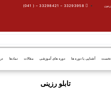
33293958 – 33298421 – ( 041)
زیتون
نخست
آشنایی با دوره ها
دوره های آموزشی
مقالات
نمادها
درب
تابلو رزینی