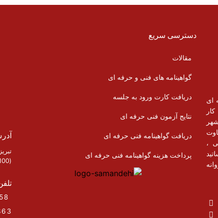
دسترسی سریع
مقالات
گواهینامه های فنی و حرفه ای
دریافت کارت ورود به جلسه
 ای
وی کار
نتایج آزمون فنی حرفه ای
شهر
اوت
آدر
دریافت گواهینامه فنی حرفه ای
ی ،
تبری
تید
پرداخت هزینه گواهینامه فنی حرفه ای
(100 متر نرسیده به پارک)
انه
تلفن
33293958 – 33298421 – ( 041)
863