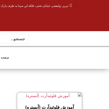
تبریز، ولیعصر، خیابان تختی، فلکه ابن سینا به طرف پارک 
صفحه 
آموزش فلوئیدآرت (آبستره)