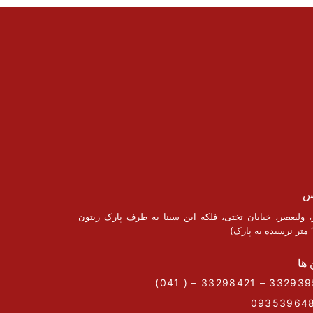
س
ز، ولیعصر، خیابان تختی، فلکه ابن سینا به طرف پارک زیتون
 ها
09353964