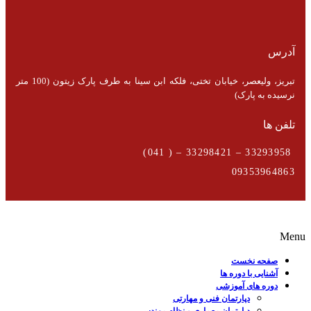
آدرس
تبریز، ولیعصر، خیابان تختی، فلکه ابن سینا به طرف پارک زیتون (100 متر
نرسیده به پارک)
تلفن ها
33293958 – 33298421 – ( 041)
09353964863
Menu
صفحه نخست
آشنایی با دوره ها
دوره های آموزشی
دپارتمان فنی و مهارتی