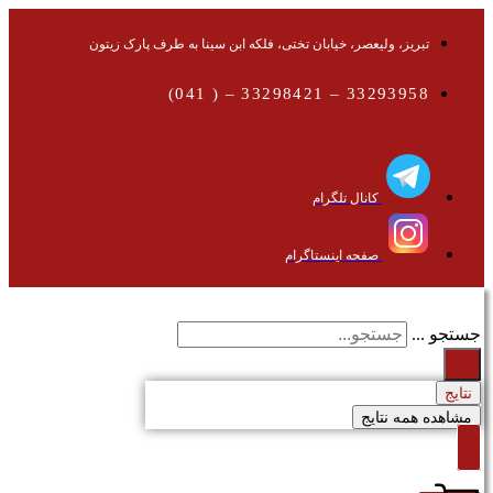
تبریز، ولیعصر، خیابان تختی، فلکه ابن سینا به طرف پارک زیتون
33293958 – 33298421 – ( 041)
کانال تلگرام
صفحه اینستاگرام
جستجو ...
نتایج
مشاهده همه نتایج