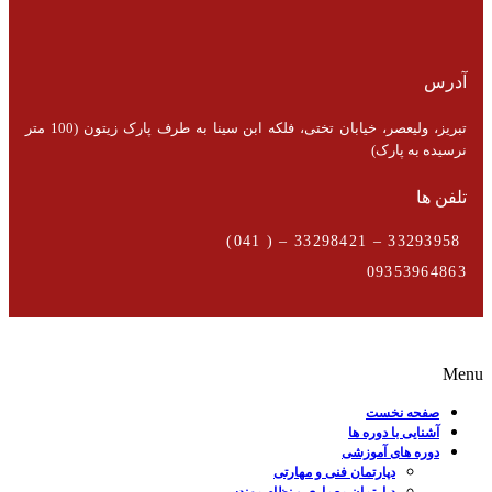
آدرس
تبریز، ولیعصر، خیابان تختی، فلکه ابن سینا به طرف پارک زیتون (100 متر
نرسیده به پارک)
تلفن ها
33293958 – 33298421 – ( 041)
09353964863
Menu
صفحه نخست
آشنایی با دوره ها
دوره های آموزشی
دپارتمان فنی و مهارتی