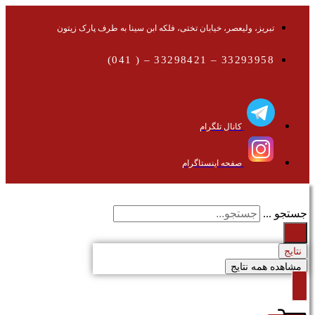
تبریز، ولیعصر، خیابان تختی، فلکه ابن سینا به طرف پارک زیتون
33293958 – 33298421 – ( 041)
کانال تلگرام
صفحه اینستاگرام
جستجو ...
نتایج
مشاهده همه نتایج