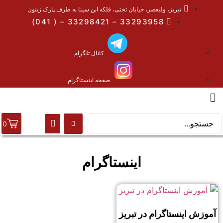
تبریز، ولیعصر، خیابان تختی، فلکه ابن سینا به طرف پارک زیتون
33293958 – 33298421 – ( 041)
کانال تلگرام
صفحه اینستاگرام
0
اینستاگرام
آموزش اینستاگرام در تبریز