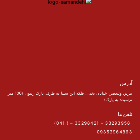
آدرس
تبریز، ولیعصر، خیابان تختی، فلکه ابن سینا به طرف پارک زیتون (100 متر
نرسیده به پارک)
تلفن ها
33293958 – 33298421 – ( 041)
09353964863