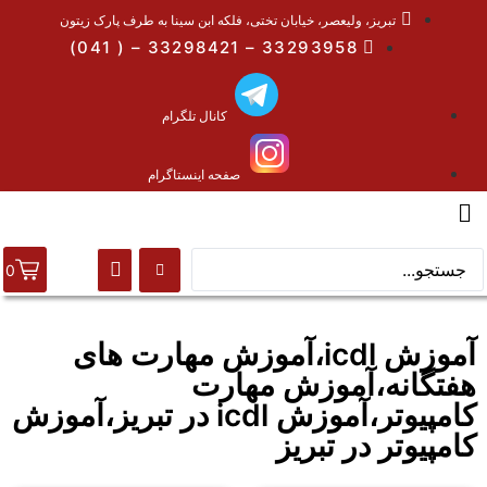
تبریز، ولیعصر، خیابان تختی، فلکه ابن سینا به طرف پارک زیتون
33293958 – 33298421 – ( 041)
کانال تلگرام
صفحه اینستاگرام
0
آموزش icdl،آموزش مهارت های
هفتگانه،آموزش مهارت
کامپیوتر،آموزش icdl در تبریز،آموزش
کامپیوتر در تبریز