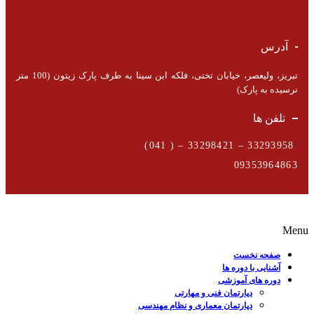
آدرس
تبریز، ولیعصر، خیابان تختی، فلکه ابن سینا به طرف پارک زیتون (100 متر
نرسیده به پارک)
تلفن ها
33293958 – 33298421 – ( 041)
09353964863
Menu
صفحه نخست
آشنایی با دوره ها
دوره های آموزشی
دپارتمان فنی و مهارتی
دپارتمان معماری و نظام مهندسی