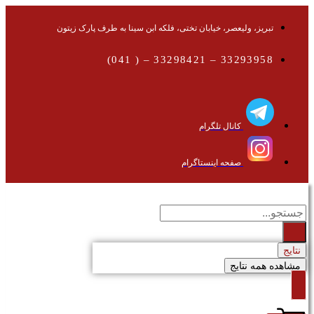
تبریز، ولیعصر، خیابان تختی، فلکه ابن سینا به طرف پارک زیتون
33293958 – 33298421 – ( 041)
کانال تلگرام
صفحه اینستاگرام
جستجو
...
نتایج
مشاهده همه نتایج