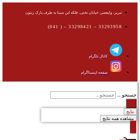
تبریز، ولیعصر، خیابان تختی، فلکه ابن سینا به طرف پارک زیتون
33293958 – 33298421 – ( 041)
کانال تلگرام
صفحه اینستاگرام
جستجو ...
نتایج
مشاهده همه نتایج