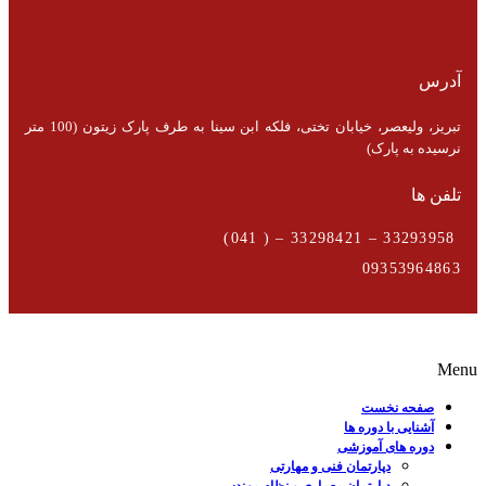
آدرس
تبریز، ولیعصر، خیابان تختی، فلکه ابن سینا به طرف پارک زیتون (100 متر
نرسیده به پارک)
تلفن ها
33293958 – 33298421 – ( 041)
09353964863
Menu
صفحه نخست
آشنایی با دوره ها
دوره های آموزشی
دپارتمان فنی و مهارتی