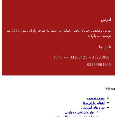
آدرس
تبریز، ولیعصر، خیابان تختی، فلکه ابن سینا به طرف پارک زیتون (100 متر
نرسیده به پارک)
تلفن ها
33293958 – 33298421 – ( 041)
09353964863
Menu
صفحه نخست
آشنایی با دوره ها
دوره های آموزشی
دپارتمان فنی و مهارتی