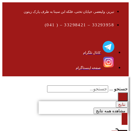
تبریز، ولیعصر، خیابان تختی، فلکه ابن سینا به طرف پارک زیتون
33293958 – 33298421 – ( 041)
کانال تلگرام
صفحه اینستاگرام
جستجو ...
نتایج
مشاهده همه نتایج