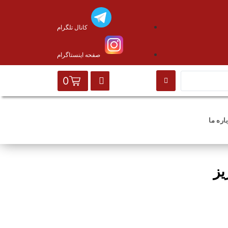
کانال تلگرام
صفحه اینستاگرام
0
اره ما
یز