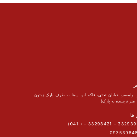
س
ز، ولیعصر، خیابان تختی، فلکه ابن سینا به طرف پارک زیتون
 ها
09353964