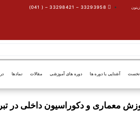
33293958 – 33298421 – ( 041)
زیتون
نخست
آشنایی با دوره ها
دوره های آموزشی
مقالات
نمادها
درب
زش معماری و دکوراسیون داخلی در تبر