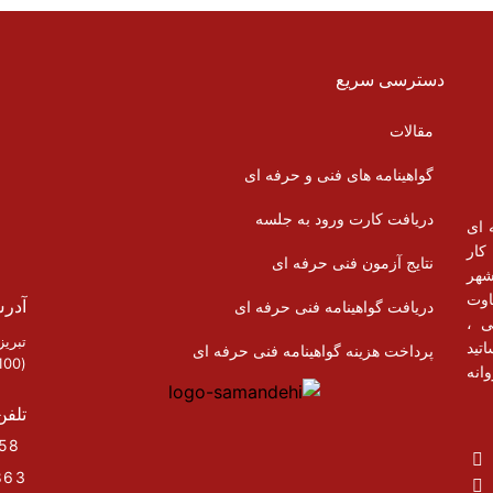
دسترسی سریع
مقالات
گواهینامه های فنی و حرفه ای
دریافت کارت ورود به جلسه
 ای
وی کار
نتایج آزمون فنی حرفه ای
شهر
اوت
آدر
دریافت گواهینامه فنی حرفه ای
ی ،
تبری
تید
پرداخت هزینه گواهینامه فنی حرفه ای
(100 متر نرسیده به پارک)
انه
تلفن
33293958 – 33298421 – ( 041)
863