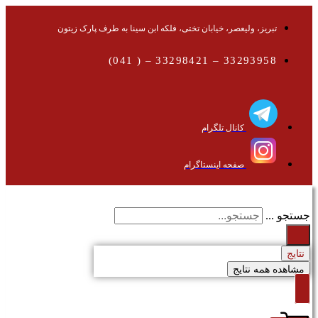
تبریز، ولیعصر، خیابان تختی، فلکه ابن سینا به طرف پارک زیتون
33293958 – 33298421 – ( 041)
کانال تلگرام
صفحه اینستاگرام
جستجو ...
نتایج
مشاهده همه نتایج