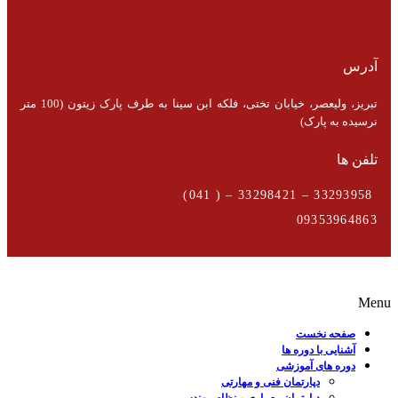
آدرس
تبریز، ولیعصر، خیابان تختی، فلکه ابن سینا به طرف پارک زیتون (100 متر
نرسیده به پارک)
تلفن ها
33293958 – 33298421 – ( 041)
09353964863
Menu
صفحه نخست
آشنایی با دوره ها
دوره های آموزشی
دپارتمان فنی و مهارتی