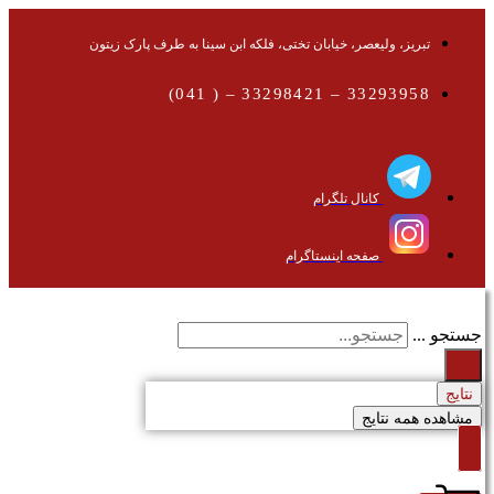
تبریز، ولیعصر، خیابان تختی، فلکه ابن سینا به طرف پارک زیتون
33293958 – 33298421 – ( 041)
کانال تلگرام
صفحه اینستاگرام
جستجو ...
نتایج
مشاهده همه نتایج