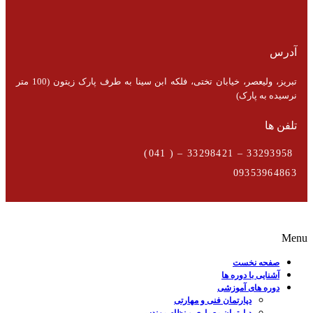
آدرس
تبریز، ولیعصر، خیابان تختی، فلکه ابن سینا به طرف پارک زیتون (100 متر
نرسیده به پارک)
تلفن ها
33293958 – 33298421 – ( 041)
09353964863
Menu
صفحه نخست
آشنایی با دوره ها
دوره های آموزشی
دپارتمان فنی و مهارتی