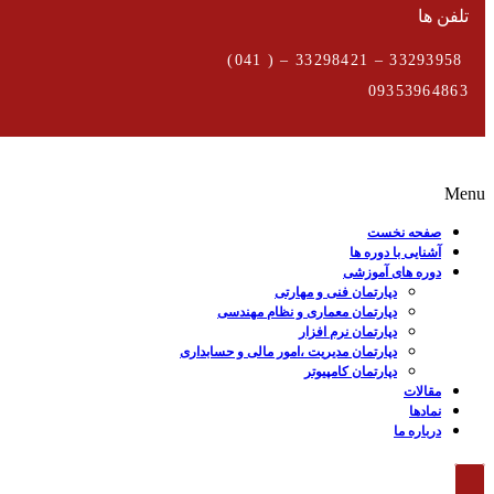
تلفن ها
33293958 – 33298421 – ( 041)
09353964863
Menu
صفحه نخست
آشنایی با دوره ها
دوره های آموزشی
دپارتمان فنی و مهارتی
دپارتمان معماری و نظام مهندسی
دپارتمان نرم افزار
دپارتمان مدیریت ،امور مالی و حسابداری
دپارتمان کامپیوتر
مقالات
نمادها
درباره ما