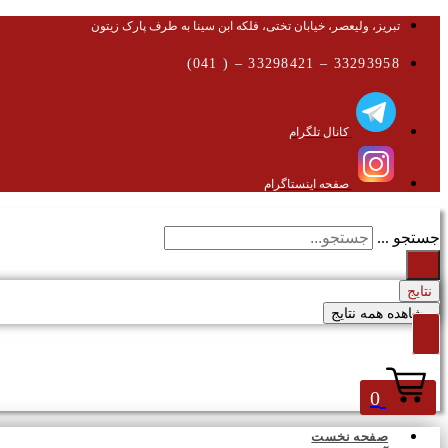
تبریز، ولیعصر، خیابان تختی، فلکه ابن سینا به طرف پارک زیتون
33293958 – 33298421 – ( 041)
کانال تلگرام
صفحه اینستاگرام
جستجو ...
نتایج
مشاهده همه نتایج
0
صفحه نخست