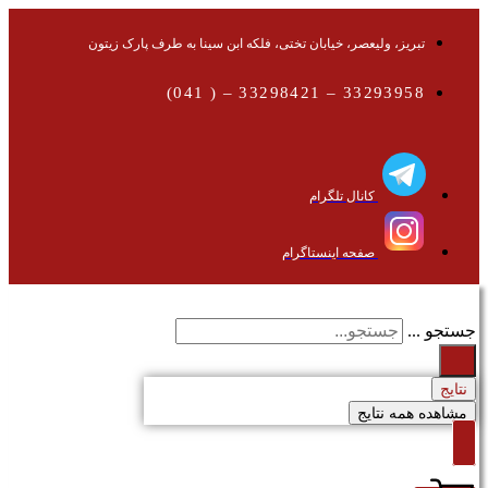
تبریز، ولیعصر، خیابان تختی، فلکه ابن سینا به طرف پارک زیتون
33293958 – 33298421 – ( 041)
کانال تلگرام
صفحه اینستاگرام
جستجو ...
نتایج
مشاهده همه نتایج