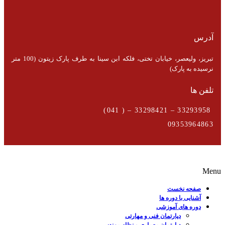
آدرس
تبریز، ولیعصر، خیابان تختی، فلکه ابن سینا به طرف پارک زیتون (100 متر
نرسیده به پارک)
تلفن ها
33293958 – 33298421 – ( 041)
09353964863
Menu
صفحه نخست
آشنایی با دوره ها
دوره های آموزشی
دپارتمان فنی و مهارتی