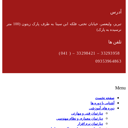
آدرس
تبریز، ولیعصر، خیابان تختی، فلکه ابن سینا به طرف پارک زیتون (100 متر
نرسیده به پارک)
تلفن ها
33293958 – 33298421 – ( 041)
09353964863
Menu
صفحه نخست
آشنایی با دوره ها
دوره های آموزشی
دپارتمان فنی و مهارتی
دپارتمان معماری و نظام مهندسی
دپارتمان نرم افزار