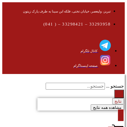
تبریز، ولیعصر، خیابان تختی، فلکه ابن سینا به طرف پارک زیتون
33293958 – 33298421 – ( 041)
کانال تلگرام
صفحه اینستاگرام
جستجو ...
نتایج
مشاهده همه نتایج