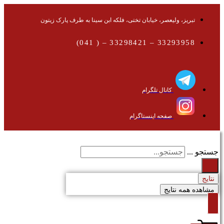
تبریز، ولیعصر، خیابان تختی، فلکه ابن سینا به طرف پارک زیتون
33293958 – 33298421 – ( 041)
کانال تلگرام
صفحه اینستاگرام
جستجو ...
نتایج
مشاهده همه نتایج