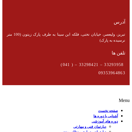
آدرس
تبریز، ولیعصر، خیابان تختی، فلکه ابن سینا به طرف پارک زیتون (100 متر
نرسیده به پارک)
تلفن ها
33293958 – 33298421 – ( 041)
09353964863
Menu
صفحه نخست
آشنایی با دوره ها
دوره های آموزشی
دپارتمان فنی و مهارتی