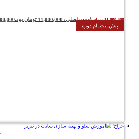
قیمت اصلی: 11,000,000 تومان بود.
00,000
11,000,000
تومان
پیش ثبت نام دوره
حراج!