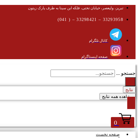
تبریز، ولیعصر، خیابان تختی، فلکه ابن سینا به طرف پارک زیتون
33293958 – 33298421 – ( 041)
کانال تلگرام
صفحه اینستاگرام
جستجو ...
نتایج
مشاهده همه نتایج
0
صفحه نخست