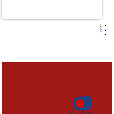
1
2
←