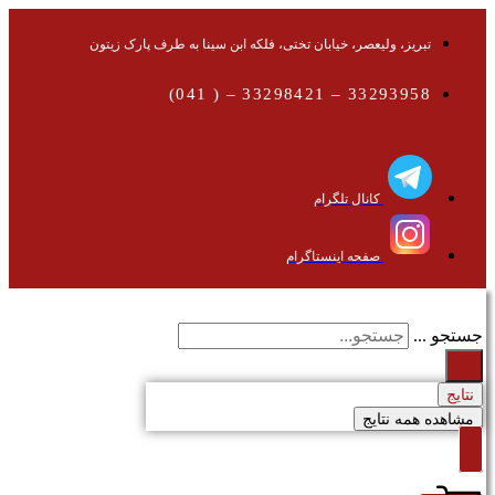
تبریز، ولیعصر، خیابان تختی، فلکه ابن سینا به طرف پارک زیتون
33293958 – 33298421 – ( 041)
کانال تلگرام
صفحه اینستاگرام
جستجو ...
نتایج
مشاهده همه نتایج