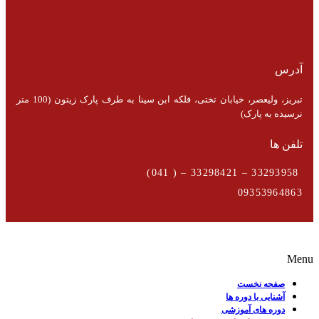
آدرس
تبریز، ولیعصر، خیابان تختی، فلکه ابن سینا به طرف پارک زیتون (100 متر
نرسیده به پارک)
تلفن ها
33293958 – 33298421 – ( 041)
09353964863
Menu
صفحه نخست
آشنایی با دوره ها
دوره های آموزشی