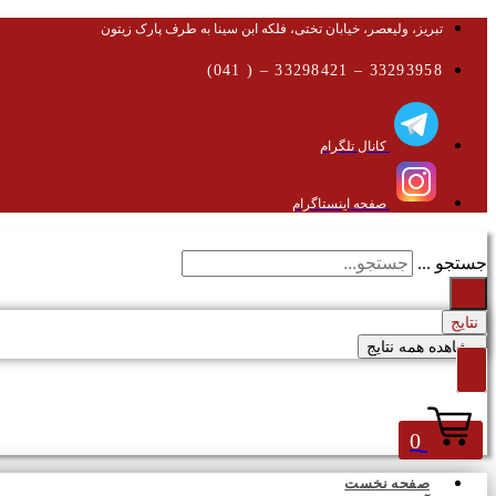
تبریز، ولیعصر، خیابان تختی، فلکه ابن سینا به طرف پارک زیتون
33293958 – 33298421 – ( 041)
کانال تلگرام
صفحه اینستاگرام
جستجو ...
نتایج
مشاهده همه نتایج
0
صفحه نخست