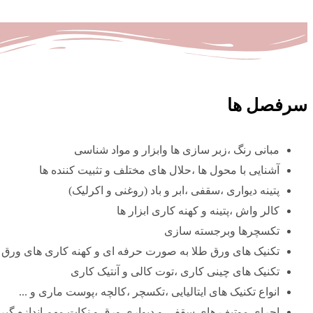
سرفصل ها
مبانی رنگ ،زبر سازی ها وابزار و مواد شناسی
آشنایی با محول ها ،حلال های مختلف و تثبیت کننده ها
پتینه دیواری ،سقفی ،ابر و باد (روغنی و اکرلیک)
کالر واش ،پتینه و کهنه کاری ابزار ها
تکسچرها وبرجسته سازی
تکنیک های ورق طلا به صورت حرفه ای و کهنه کاری های ورق (
تکنیک های چینی کاری ،توت کالی و آنتیک کاری
انواع تکنیک های ایتالیایی ،تکسچر ،کالچه ،پوست ماری و ...
اجرای موتیف های سقفی و دیواری ورق و نکات مهم اندازه گیر