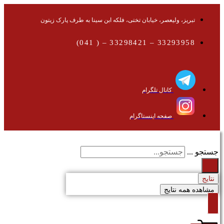
تبریز، ولیعصر، خیابان تختی، فلکه ابن سینا به طرف پارک زیتون
33293958 – 33298421 – ( 041)
کانال تلگرام
صفحه اینستاگرام
جستجو ...
نتایج
مشاهده همه نتایج