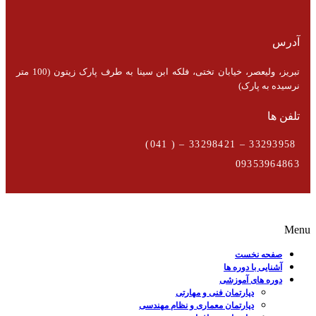
آدرس
تبریز، ولیعصر، خیابان تختی، فلکه ابن سینا به طرف پارک زیتون (100 متر
نرسیده به پارک)
تلفن ها
33293958 – 33298421 – ( 041)
09353964863
Menu
صفحه نخست
آشنایی با دوره ها
دوره های آموزشی
دپارتمان فنی و مهارتی
دپارتمان معماری و نظام مهندسی