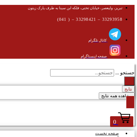
تبریز، ولیعصر، خیابان تختی، فلکه ابن سینا به طرف پارک زیتون
33293958 – 33298421 – ( 041)
کانال تلگرام
صفحه اینستاگرام
جستجو ...
نتایج
مشاهده همه نتایج
0
صفحه نخست