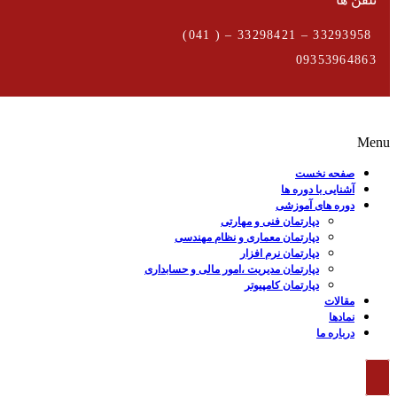
33293958 – 33298421 – ( 041)
09353964863
Menu
صفحه نخست
آشنایی با دوره ها
دوره های آموزشی
دپارتمان فنی و مهارتی
دپارتمان معماری و نظام مهندسی
دپارتمان نرم افزار
دپارتمان مدیریت ،امور مالی و حسابداری
دپارتمان کامپیوتر
مقالات
نمادها
درباره ما