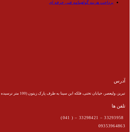
پرداخت هزینه گواهینامه فنی حرفه ای
آدرس
تبریز، ولیعصر، خیابان تختی، فلکه ابن سینا به طرف پارک زیتون (100 متر نرسیده به پارک)
تلفن ها
33293958 – 33298421 – ( 041)
09353964863