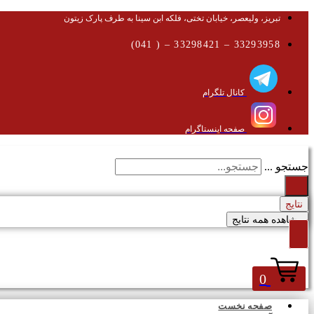
تبریز، ولیعصر، خیابان تختی، فلکه ابن سینا به طرف پارک زیتون
33293958 – 33298421 – ( 041)
کانال تلگرام
صفحه اینستاگرام
جستجو ...
نتایج
مشاهده همه نتایج
0
صفحه نخست