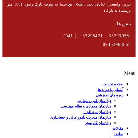
تبریز، ولیعصر، خیابان تختی، فلکه ابن سینا به طرف پارک زیتون (100 متر
نرسیده به پارک)
تلفن ها
33293958 – 33298421 – ( 041)
09353964863
Menu
صفحه نخست
آشنایی با دوره ها
دوره های آموزشی
دپارتمان فنی و مهارتی
دپارتمان معماری و نظام مهندسی
دپارتمان نرم افزار
دپارتمان مدیریت ،امور مالی و حسابداری
دپارتمان کامپیوتر
مقالات
نمادها