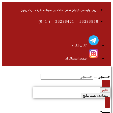
تبریز، ولیعصر، خیابان تختی، فلکه ابن سینا به طرف پارک زیتون
33293958 – 33298421 – ( 041)
کانال تلگرام
صفحه اینستاگرام
جستجو ...
نتایج
مشاهده همه نتایج