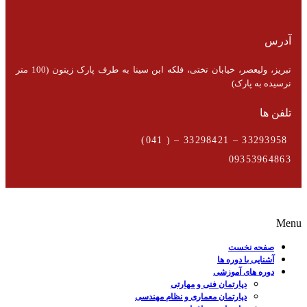
آدرس
تبریز، ولیعصر، خیابان تختی، فلکه ابن سینا به طرف پارک زیتون (100 متر
نرسیده به پارک)
تلفن ها
33293958 – 33298421 – ( 041)
09353964863
Menu
صفحه نخست
آشنایی با دوره ها
دوره های آموزشی
دپارتمان فنی و مهارتی
دپارتمان معماری و نظام مهندسی