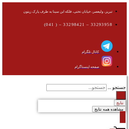
تبریز، ولیعصر، خیابان تختی، فلکه ابن سینا به طرف پارک زیتون
33293958 – 33298421 – ( 041)
کانال تلگرام
صفحه اینستاگرام
جستجو ...
نتایج
مشاهده همه نتایج