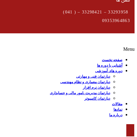
33293958 – 33298421 – ( 041)
09353964863
Menu
صفحه نخست
آشنایی با دوره ها
دوره های آموزشی
دپارتمان فنی و مهارتی
دپارتمان معماری و نظام مهندسی
دپارتمان نرم افزار
دپارتمان مدیریت ،امور مالی و حسابداری
دپارتمان کامپیوتر
مقالات
نمادها
درباره ما