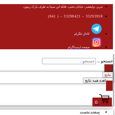
تبریز، ولیعصر، خیابان تختی، فلکه ابن سینا به طرف پارک زیتون
33293958 – 33298421 – ( 041)
کانال تلگرام
صفحه اینستاگرام
جستجو ...
نتایج
مشاهده همه نتایج
0
صفحه نخست