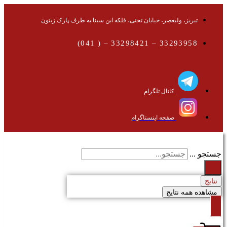
تبریز، ولیعصر، خیابان تختی، فلکه ابن سینا به طرف پارک زیتون
33293958 – 33298421 – ( 041)
کانال تلگرام
صفحه اینستاگرام
جستجو ...
نتایج
مشاهده همه نتایج