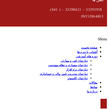
33293958 – 33298421 – ( 041)
09353964863
Menu
صفحه نخست
آشنایی با دوره ها
دوره های آموزشی
دپارتمان فنی و مهارتی
دپارتمان معماری و نظام مهندسی
دپارتمان نرم افزار
دپارتمان مدیریت ،امور مالی و حسابداری
دپارتمان کامپیوتر
مقالات
نمادها
درباره ما