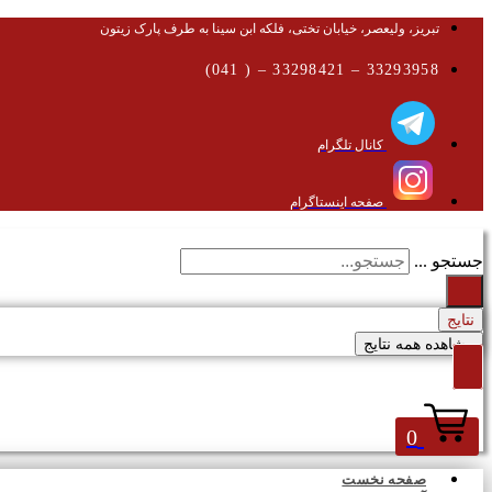
تبریز، ولیعصر، خیابان تختی، فلکه ابن سینا به طرف پارک زیتون
33293958 – 33298421 – ( 041)
کانال تلگرام
صفحه اینستاگرام
جستجو ...
نتایج
مشاهده همه نتایج
0
صفحه نخست