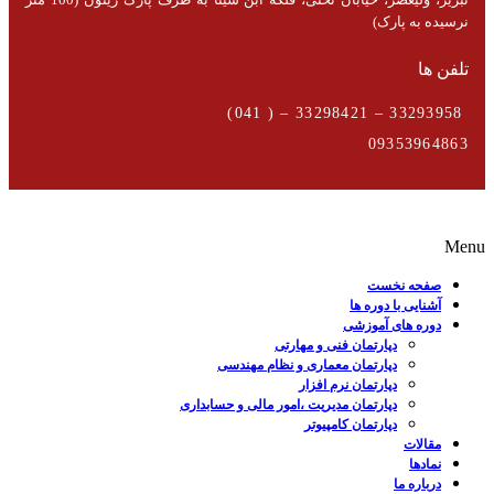
نرسیده به پارک)
تلفن ها
33293958 – 33298421 – ( 041)
09353964863
Menu
صفحه نخست
آشنایی با دوره ها
دوره های آموزشی
دپارتمان فنی و مهارتی
دپارتمان معماری و نظام مهندسی
دپارتمان نرم افزار
دپارتمان مدیریت ،امور مالی و حسابداری
دپارتمان کامپیوتر
مقالات
نمادها
درباره ما