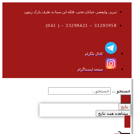
تبریز، ولیعصر، خیابان تختی، فلکه ابن سینا به طرف پارک زیتون
33293958 – 33298421 – ( 041)
کانال تلگرام
صفحه اینستاگرام
جستجو ...
نتایج
مشاهده همه نتایج