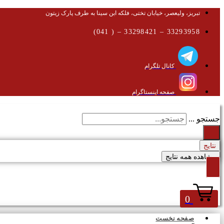
تبریز، ولیعصر، خیابان تختی، فلکه ابن سینا به طرف پارک زیتون
33293958 – 33298421 – ( 041)
کانال تلگرام
صفحه اینستاگرام
جستجو ...
نتایج
مشاهده همه نتایج
0
صفحه نخست