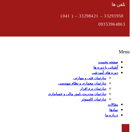
تلفن ها
33293958 – 33298421 – ( 041)
09353964863
Menu
صفحه نخست
آشنایی با دوره ها
دوره های آموزشی
دپارتمان فنی و مهارتی
دپارتمان معماری و نظام مهندسی
دپارتمان نرم افزار
دپارتمان مدیریت ،امور مالی و حسابداری
دپارتمان کامپیوتر
مقالات
نمادها
درباره ما