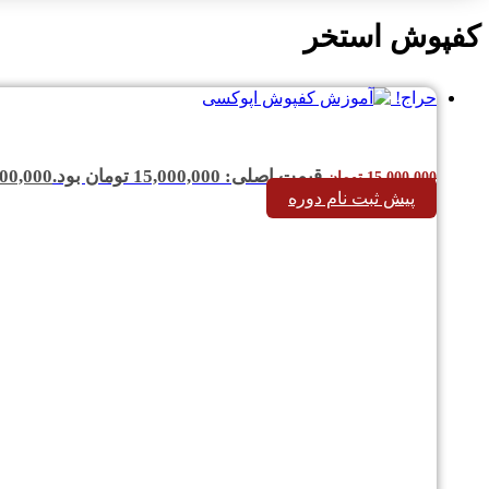
کفپوش استخر
حراج!
قیمت اصلی: 15,000,000 تومان بود.
00,000
15,000,000
تومان
پیش ثبت نام دوره