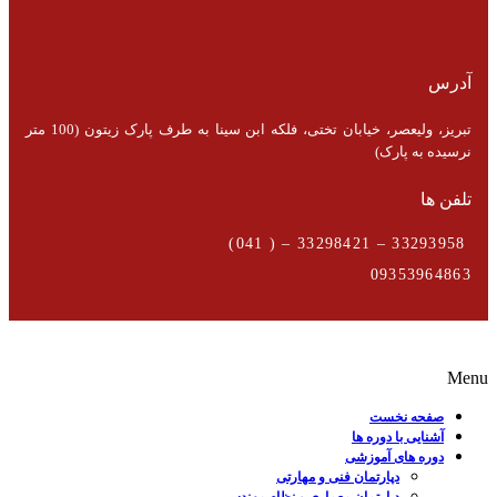
آدرس
تبریز، ولیعصر، خیابان تختی، فلکه ابن سینا به طرف پارک زیتون (100 متر
نرسیده به پارک)
تلفن ها
33293958 – 33298421 – ( 041)
09353964863
Menu
صفحه نخست
آشنایی با دوره ها
دوره های آموزشی
دپارتمان فنی و مهارتی