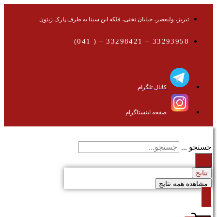
تبریز، ولیعصر، خیابان تختی، فلکه ابن سینا به طرف پارک زیتون
33293958 – 33298421 – ( 041)
کانال تلگرام
صفحه اینستاگرام
جستجو ...
نتایج
مشاهده همه نتایج