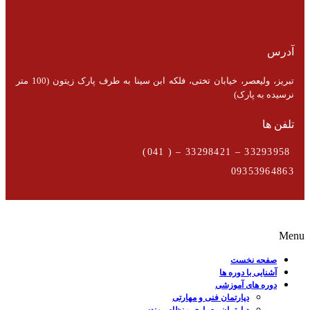
آدرس
تبریز، ولیعصر، خیابان تختی، فلکه ابن سینا به طرف پارک زیتون (100 متر
نرسیده به پارک)
تلفن ها
33293958 – 33298421 – ( 041)
09353964863
Menu
صفحه نخست
آشنایی با دوره ها
دوره های آموزشی
دپارتمان فنی و مهارتی