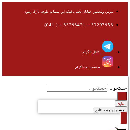
تبریز، ولیعصر، خیابان تختی، فلکه ابن سینا به طرف پارک زیتون
33293958 – 33298421 – ( 041)
کانال تلگرام
صفحه اینستاگرام
جستجو ...
نتایج
مشاهده همه نتایج