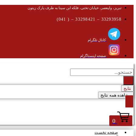
تبریز، ولیعصر، خیابان تختی، فلکه ابن سینا به طرف پارک زیتون
33293958 – 33298421 – ( 041)
کانال تلگرام
صفحه اینستاگرام
جستجو
...
نتایج
مشاهده همه نتایج
0
صفحه نخست