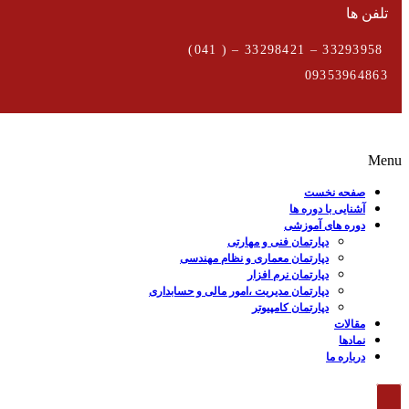
تلفن ها
33293958 – 33298421 – ( 041)
09353964863
Menu
صفحه نخست
آشنایی با دوره ها
دوره های آموزشی
دپارتمان فنی و مهارتی
دپارتمان معماری و نظام مهندسی
دپارتمان نرم افزار
دپارتمان مدیریت ،امور مالی و حسابداری
دپارتمان کامپیوتر
مقالات
نمادها
درباره ما