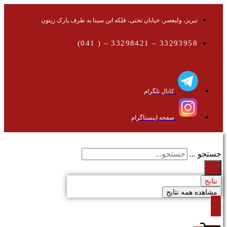
تبریز، ولیعصر، خیابان تختی، فلکه ابن سینا به طرف پارک زیتون
33293958 – 33298421 – ( 041)
کانال تلگرام
صفحه اینستاگرام
جستجو ...
نتایج
مشاهده همه نتایج