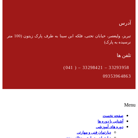
آدرس
تبریز، ولیعصر، خیابان تختی، فلکه ابن سینا به طرف پارک زیتون (100 متر
نرسیده به پارک)
تلفن ها
33293958 – 33298421 – ( 041)
09353964863
Menu
صفحه نخست
آشنایی با دوره ها
دوره های آموزشی
دپارتمان فنی و مهارتی