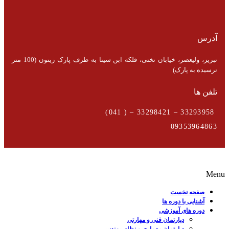
آدرس
تبریز، ولیعصر، خیابان تختی، فلکه ابن سینا به طرف پارک زیتون (100 متر
نرسیده به پارک)
تلفن ها
33293958 – 33298421 – ( 041)
09353964863
Menu
صفحه نخست
آشنایی با دوره ها
دوره های آموزشی
دپارتمان فنی و مهارتی