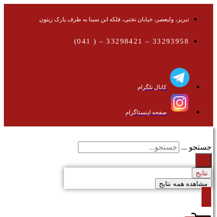
تبریز، ولیعصر، خیابان تختی، فلکه ابن سینا به طرف پارک زیتون
33293958 – 33298421 – ( 041)
کانال تلگرام
صفحه اینستاگرام
جستجو ...
نتایج
مشاهده همه نتایج