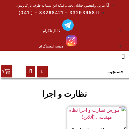
تبریز، ولیعصر، خیابان تختی، فلکه ابن سینا به طرف پارک زیتون
33293958 – 33298421 – ( 041)
کانال تلگرام
صفحه اینستاگرام
0
نظارت و اجرا