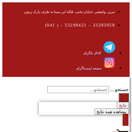
تبریز، ولیعصر، خیابان تختی، فلکه ابن سینا به طرف پارک زیتون
33293958 – 33298421 – ( 041)
کانال تلگرام
صفحه اینستاگرام
جستجو ...
نتایج
مشاهده همه نتایج