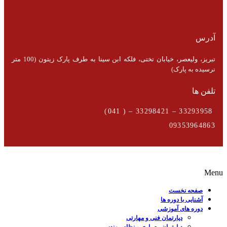
آدرس
تبریز، ولیعصر، خیابان تختی، فلکه ابن سینا به طرف پارک زیتون (100 متر
نرسیده به پارک)
تلفن ها
33293958 – 33298421 – ( 041)
09353964863
Menu
صفحه نخست
آشنایی با دوره ها
دوره های آموزشی
دپارتمان فنی و مهارتی