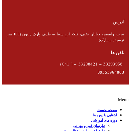
آدرس
تبریز، ولیعصر، خیابان تختی، فلکه ابن سینا به طرف پارک زیتون (100 متر
نرسیده به پارک)
تلفن ها
33293958 – 33298421 – ( 041)
09353964863
Menu
صفحه نخست
آشنایی با دوره ها
دوره های آموزشی
دپارتمان فنی و مهارتی