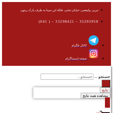
تبریز، ولیعصر، خیابان تختی، فلکه ابن سینا به طرف پارک زیتون
33293958 – 33298421 – ( 041)
کانال تلگرام
صفحه اینستاگرام
جستجو ...
نتایج
مشاهده همه نتایج