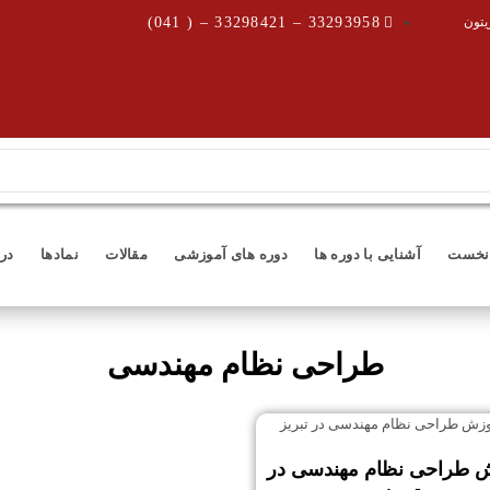
یتون
33293958 – 33298421 – ( 041)
نخست
آشنایی با دوره ها
دوره های آموزشی
مقالات
نمادها
درب
طراحی نظام مهندسی
 طراحی نظام مهندسی در