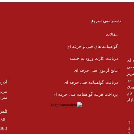
دسترسی سریع
مقالات
گواهینامه های فنی و حرفه ای
دریافت کارت ورود به جلسه
 ای
 تخصصی
نتایج آزمون فنی حرفه ای
ریز
 در
آدر
دریافت گواهینامه فنی حرفه ای
وری
نام
پرداخت هزینه گواهینامه فنی حرفه ای
متر ن
زار
تلفن
33293958 – 33298421 – ( 041)
863