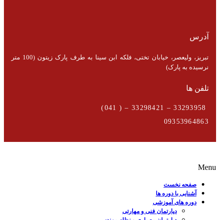
آدرس
تبریز، ولیعصر، خیابان تختی، فلکه ابن سینا به طرف پارک زیتون (100 متر
نرسیده به پارک)
تلفن ها
33293958 – 33298421 – ( 041)
09353964863
Menu
صفحه نخست
آشنایی با دوره ها
دوره های آموزشی
دپارتمان فنی و مهارتی