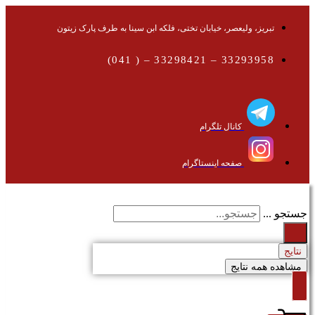
تبریز، ولیعصر، خیابان تختی، فلکه ابن سینا به طرف پارک زیتون
33293958 – 33298421 – ( 041)
کانال تلگرام
صفحه اینستاگرام
جستجو ...
نتایج
مشاهده همه نتایج