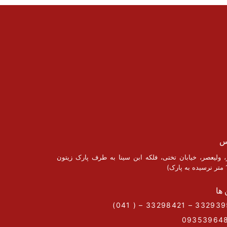
س
ز، ولیعصر، خیابان تختی، فلکه ابن سینا به طرف پارک زیتون
 ها
09353964