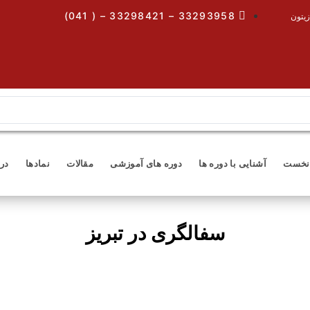
33293958 – 33298421 – ( 041)
زیتون
نخست
آشنایی با دوره ها
دوره های آموزشی
مقالات
نمادها
درب
سفالگری در تبریز