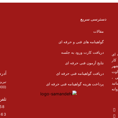
دسترسی سریع
مقالات
گواهینامه های فنی و حرفه ای
دریافت کارت ورود به جلسه
 ای
وی کار
نتایج آزمون فنی حرفه ای
شهر
اوت
آدر
دریافت گواهینامه فنی حرفه ای
ی ،
تبری
تید
پرداخت هزینه گواهینامه فنی حرفه ای
(100 متر نرسیده به پارک)
انه
تلفن
33293958 – 33298421 – ( 041)
863