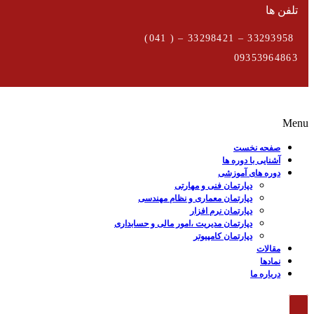
تلفن ها
33293958 – 33298421 – ( 041)
09353964863
Menu
صفحه نخست
آشنایی با دوره ها
دوره های آموزشی
دپارتمان فنی و مهارتی
دپارتمان معماری و نظام مهندسی
دپارتمان نرم افزار
دپارتمان مدیریت ،امور مالی و حسابداری
دپارتمان کامپیوتر
مقالات
نمادها
درباره ما