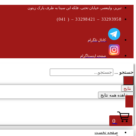
تبریز، ولیعصر، خیابان تختی، فلکه ابن سینا به طرف پارک زیتون
33293958 – 33298421 – ( 041)
کانال تلگرام
صفحه اینستاگرام
جستجو ...
نتایج
مشاهده همه نتایج
0
صفحه نخست