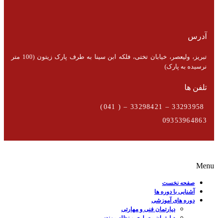
آدرس
تبریز، ولیعصر، خیابان تختی، فلکه ابن سینا به طرف پارک زیتون (100 متر
نرسیده به پارک)
تلفن ها
33293958 – 33298421 – ( 041)
09353964863
Menu
صفحه نخست
آشنایی با دوره ها
دوره های آموزشی
دپارتمان فنی و مهارتی