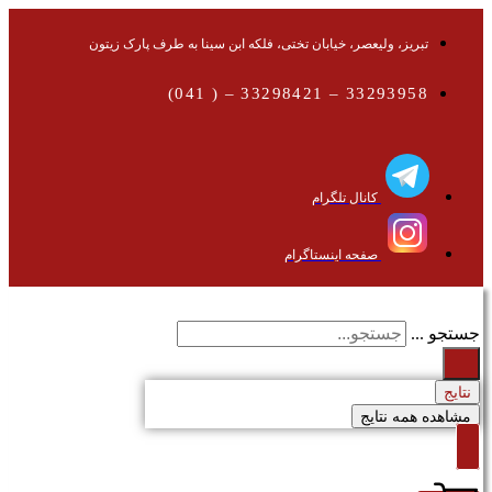
تبریز، ولیعصر، خیابان تختی، فلکه ابن سینا به طرف پارک زیتون
33293958 – 33298421 – ( 041)
کانال تلگرام
صفحه اینستاگرام
جستجو ...
نتایج
مشاهده همه نتایج