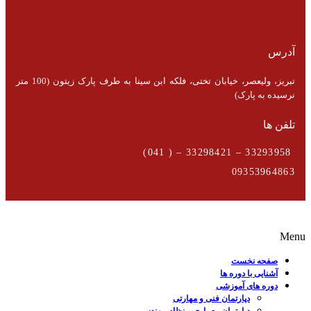
آدرس
تبریز، ولیعصر، خیابان تختی، فلکه ابن سینا به طرف پارک زیتون (100 متر
نرسیده به پارک)
تلفن ها
33293958 – 33298421 – ( 041)
09353964863
Menu
صفحه نخست
آشنایی با دوره ها
دوره های آموزشی
دپارتمان فنی و مهارتی