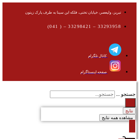
تبریز، ولیعصر، خیابان تختی، فلکه ابن سینا به طرف پارک زیتون
33293958 – 33298421 – ( 041)
کانال تلگرام
صفحه اینستاگرام
جستجو ...
نتایج
مشاهده همه نتایج