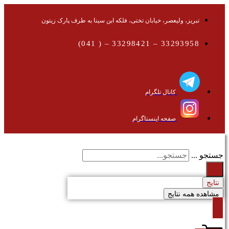
تبریز، ولیعصر، خیابان تختی، فلکه ابن سینا به طرف پارک زیتون
33293958 – 33298421 – ( 041)
کانال تلگرام
صفحه اینستاگرام
جستجو ...
نتایج
مشاهده همه نتایج