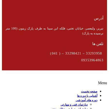
آدرس
تبریز، ولیعصر، خیابان تختی، فلکه ابن سینا به طرف پارک زیتون (100 متر
نرسیده به پارک)
تلفن ها
33293958 – 33298421 – ( 041)
09353964863
Menu
صفحه نخست
آشنایی با دوره ها
دوره های آموزشی
دپارتمان فنی و مهارتی