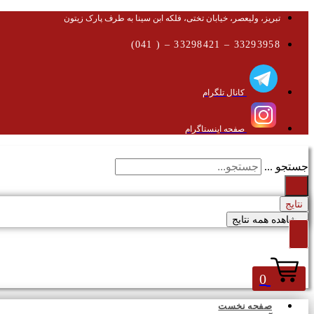
تبریز، ولیعصر، خیابان تختی، فلکه ابن سینا به طرف پارک زیتون
33293958 – 33298421 – ( 041)
کانال تلگرام
صفحه اینستاگرام
جستجو ...
نتایج
مشاهده همه نتایج
0
صفحه نخست