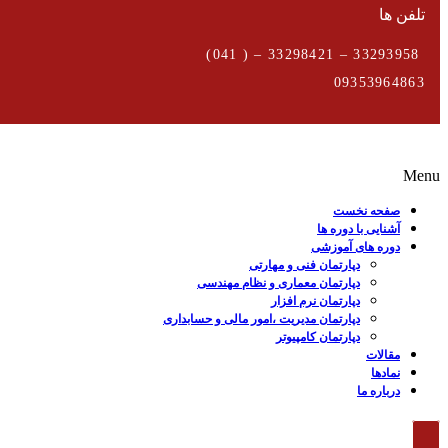
تلفن ها
33293958 – 33298421 – ( 041)
09353964863
Menu
صفحه نخست
آشنایی با دوره ها
دوره های آموزشی
دپارتمان فنی و مهارتی
دپارتمان معماری و نظام مهندسی
دپارتمان نرم افزار
دپارتمان مدیریت ،امور مالی و حسابداری
دپارتمان کامپیوتر
مقالات
نمادها
درباره ما