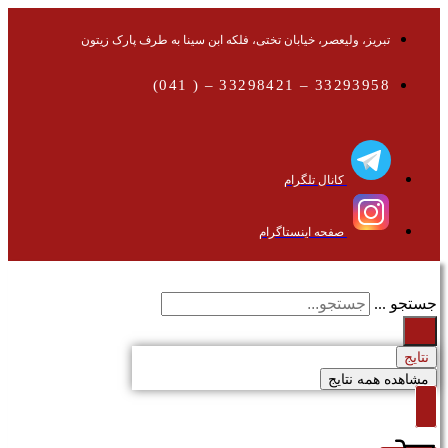
تبریز، ولیعصر، خیابان تختی، فلکه ابن سینا به طرف پارک زیتون
33293958 – 33298421 – ( 041)
کانال تلگرام
صفحه اینستاگرام
جستجو ...
نتایج
مشاهده همه نتایج