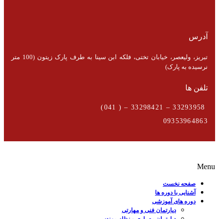
آدرس
تبریز، ولیعصر، خیابان تختی، فلکه ابن سینا به طرف پارک زیتون (100 متر
نرسیده به پارک)
تلفن ها
33293958 – 33298421 – ( 041)
09353964863
Menu
صفحه نخست
آشنایی با دوره ها
دوره های آموزشی
دپارتمان فنی و مهارتی