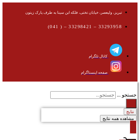
تبریز، ولیعصر، خیابان تختی، فلکه ابن سینا به طرف پارک زیتون
33293958 – 33298421 – ( 041)
کانال تلگرام
صفحه اینستاگرام
جستجو ...
نتایج
مشاهده همه نتایج