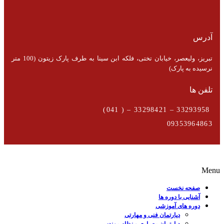
آدرس
تبریز، ولیعصر، خیابان تختی، فلکه ابن سینا به طرف پارک زیتون (100 متر
نرسیده به پارک)
تلفن ها
33293958 – 33298421 – ( 041)
09353964863
Menu
صفحه نخست
آشنایی با دوره ها
دوره های آموزشی
دپارتمان فنی و مهارتی