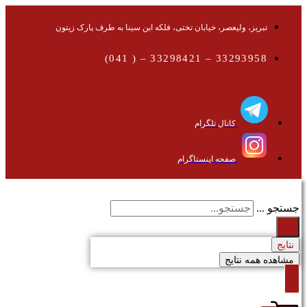
تبریز، ولیعصر، خیابان تختی، فلکه ابن سینا به طرف پارک زیتون
33293958 – 33298421 – ( 041)
کانال تلگرام
صفحه اینستاگرام
جستجو ...
نتایج
مشاهده همه نتایج