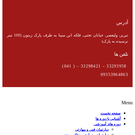
آدرس
تبریز، ولیعصر، خیابان تختی، فلکه ابن سینا به طرف پارک زیتون (100 متر
نرسیده به پارک)
تلفن ها
33293958 – 33298421 – ( 041)
09353964863
Menu
صفحه نخست
آشنایی با دوره ها
دوره های آموزشی
دپارتمان فنی و مهارتی