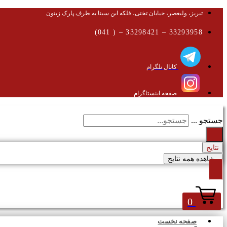
تبریز، ولیعصر، خیابان تختی، فلکه ابن سینا به طرف پارک زیتون
33293958 – 33298421 – ( 041)
کانال تلگرام
صفحه اینستاگرام
جستجو ...
نتایج
مشاهده همه نتایج
0
صفحه نخست