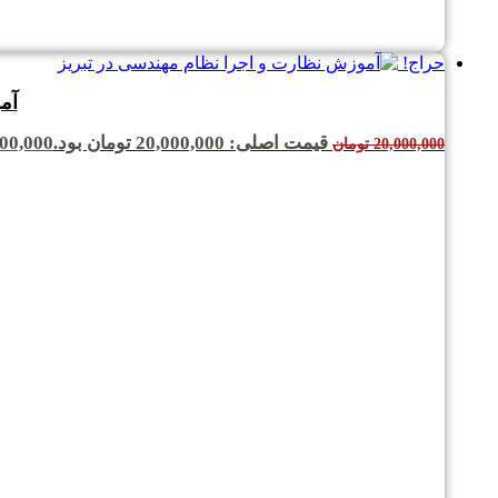
حراج!
آم
قیمت اصلی: 20,000,000 تومان بود.
00,000
20,000,000
تومان