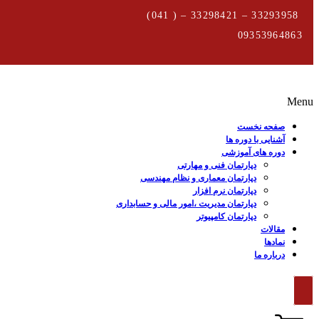
33293958 – 33298421 – ( 041)
09353964863
Menu
صفحه نخست
آشنایی با دوره ها
دوره های آموزشی
دپارتمان فنی و مهارتی
دپارتمان معماری و نظام مهندسی
دپارتمان نرم افزار
دپارتمان مدیریت ،امور مالی و حسابداری
دپارتمان کامپیوتر
مقالات
نمادها
درباره ما