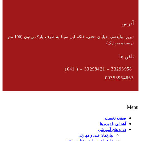
آدرس
تبریز، ولیعصر، خیابان تختی، فلکه ابن سینا به طرف پارک زیتون (100 متر
نرسیده به پارک)
تلفن ها
33293958 – 33298421 – ( 041)
09353964863
Menu
صفحه نخست
آشنایی با دوره ها
دوره های آموزشی
دپارتمان فنی و مهارتی