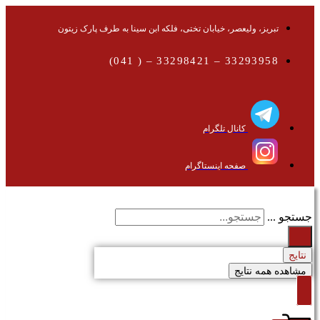
تبریز، ولیعصر، خیابان تختی، فلکه ابن سینا به طرف پارک زیتون
33293958 – 33298421 – ( 041)
کانال تلگرام
صفحه اینستاگرام
جستجو ...
نتایج
مشاهده همه نتایج