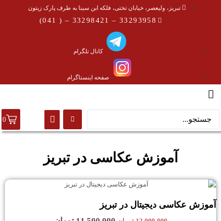
تبریز، ولیعصر، خیابان تختی، فلکه ابن سینا به طرف پارک زیتون
33293958 – 33298421 – ( 041)
کانال تلگرام
صفحه اینستاگرام
0
آموزش عکاسی در تبریز
آموزش عکاسی دیجیتال در تبریز
11,500,000
تومان